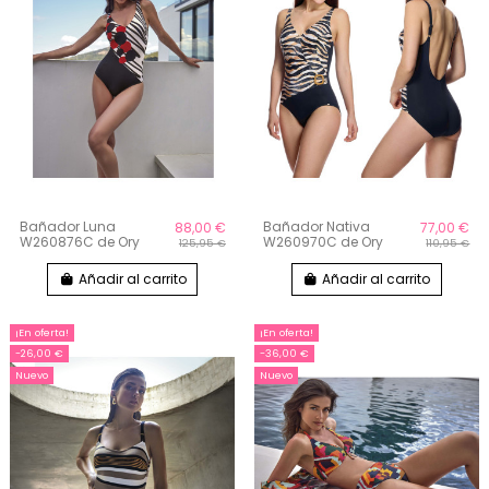
Bañador Luna
Bañador Nativa
88,00 €
77,00 €
W260876C de Ory
W260970C de Ory
125,95 €
110,95 €
Añadir al carrito
Añadir al carrito
¡En oferta!
¡En oferta!
-26,00 €
-36,00 €
Nuevo
Nuevo