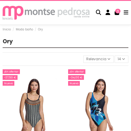
0
Inicio
Moda baño
Ory
Ory
Relevancia
14
¡En oferta!
¡En oferta!
-27,50 €
-34,00 €
Nuevo
Nuevo