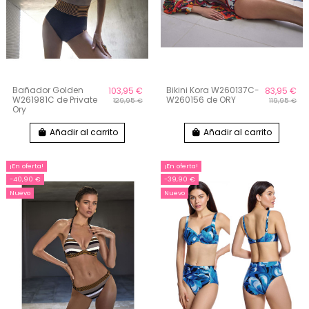
Bañador Golden
Bikini Kora W260137C-
103,95 €
83,95 €
W261981C de Private
W260156 de ORY
129,95 €
119,95 €
Ory
Añadir al carrito
Añadir al carrito
¡En oferta!
¡En oferta!
-40,90 €
-39,90 €
Nuevo
Nuevo