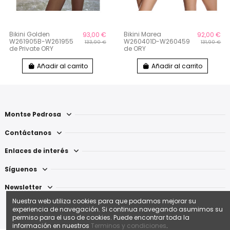
Bikini Golden
Bikini Marea
93,00 €
92,00 €
W261905B-W261955
W260401D-W260459
133,90 €
131,90 €
de Private ORY
de ORY
Añadir al carrito
Añadir al carrito
Montse Pedrosa
Contáctanos
Enlaces de interés
Síguenos
Newsletter
Nuestra web utiliza cookies para que podamos mejorar su
experiencia de navegación. Si continua navegando asumimos su
permiso para el uso de cookies. Puede encontrar toda la
información en nuestros
Terminos y condiciones
.