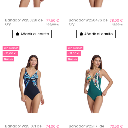
Bañador W250281 de
Bañador W250476 de
77,50 €
78,00 €
Ory
Ory
105,00 €
112,00 €
Añadir al carrito
Añadir al carrito
¡En oferta!
¡En oferta!
-32,00 €
-31,50 €
Nuevo
Nuevo
Bañador W251071 de
Bañador W251171 de
74,00 €
73,50 €