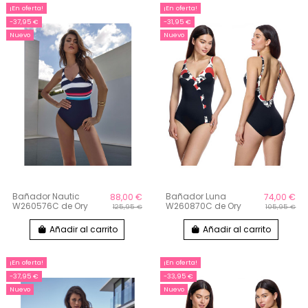
¡En oferta!
¡En oferta!
-37,95 €
-31,95 €
Nuevo
Nuevo
Bañador Nautic
Bañador Luna
88,00 €
74,00 €
W260576C de Ory
W260870C de Ory
125,95 €
105,95 €
Añadir al carrito
Añadir al carrito
¡En oferta!
¡En oferta!
-37,95 €
-33,95 €
Nuevo
Nuevo