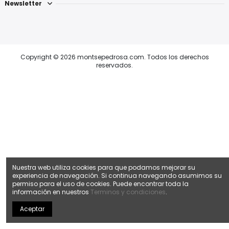
Newsletter
Copyright © 2026 montsepedrosa.com. Todos los derechos
reservados.
Nuestra web utiliza cookies para que podamos mejorar su
experiencia de navegación. Si continua navegando asumimos su
permiso para el uso de cookies. Puede encontrar toda la
información en nuestros
Terminos y condiciones
.
Aceptar