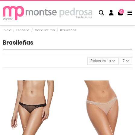
0
Inicio
Lencería
Moda intima
Brasileñas
Brasileñas
Relevancia
7