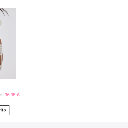
e
36,95 €
rito