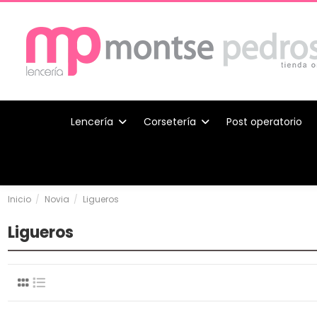
Lencería
Corsetería
Post operatorio
Inicio
Novia
Ligueros
Ligueros